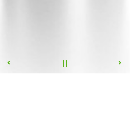
ProViotic® 30
Comprimés